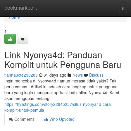
Home
bookmarkport
Togg
navi
Home
1
Link Nyonya4d: Panduan
Komplit untuk Pengguna Baru
tiannaucte230285
61 days ago
News
Discuss
Ingin mencoba di Nyonya4d namun merasa tidak yakin? Tak
perlu cemas ! Artikel ini adalah cara lengkap untuk pengguna
baru yang ingin mengenal aplikasi judi online Nyonya4d. Kami
akan mengupas tentang
https://hylistings.com/story22945257/situs-nyonya4d-cara-
komplit-untuk-pemula
Comments
Who Upvoted