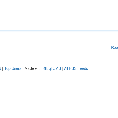
Rep
d
|
Top Users
| Made with
Kliqqi CMS
|
All RSS Feeds