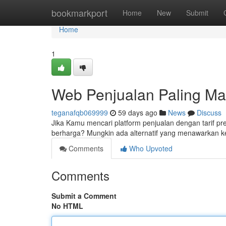
Home
bookmarkport
Home
New
Submit
Home
1
Web Penjualan Paling Ma
teganafqb069999
59 days ago
News
Discuss
Jika Kamu mencari platform penjualan dengan tarif p
berharga? Mungkin ada alternatif yang menawarkan k
Comments
Who Upvoted
Comments
Submit a Comment
No HTML