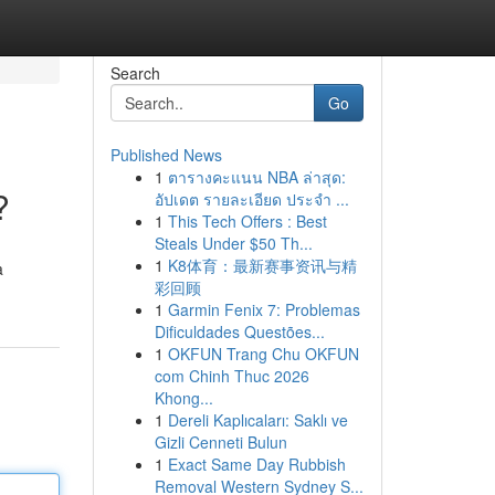
Search
Go
Published News
1
ตารางคะแนน NBA ล่าสุด:
?
อัปเดต รายละเอียด ประจำ ...
1
This Tech Offers : Best
Steals Under $50 Th...
1
K8体育：最新赛事资讯与精
a
彩回顾
1
Garmin Fenix 7: Problemas
Dificuldades Questões...
1
OKFUN Trang Chu OKFUN
com Chinh Thuc 2026
Khong...
1
Dereli Kaplıcaları: Saklı ve
Gizli Cenneti Bulun
1
Exact Same Day Rubbish
Removal Western Sydney S...