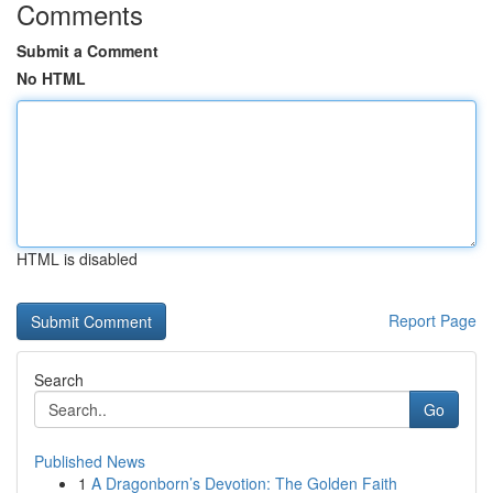
Comments
Submit a Comment
No HTML
HTML is disabled
Report Page
Search
Go
Published News
1
A Dragonborn’s Devotion: The Golden Faith