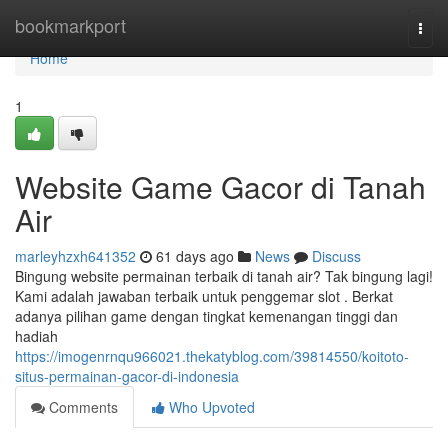
Home
bookmarkport
Togg
navi
Home
1
Website Game Gacor di Tanah
Air
marleyhzxh641352
61 days ago
News
Discuss
Bingung website permainan terbaik di tanah air? Tak bingung lagi!
Kami adalah jawaban terbaik untuk penggemar slot . Berkat
adanya pilihan game dengan tingkat kemenangan tinggi dan
hadiah
https://imogenrnqu966021.thekatyblog.com/39814550/koitoto-
situs-permainan-gacor-di-indonesia
Comments
Who Upvoted