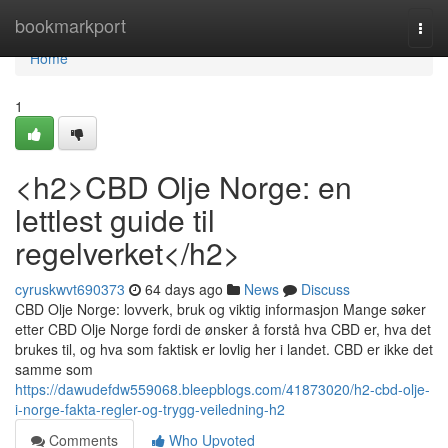
Home
bookmarkport
Togg
navi
Home
1
<h2>CBD Olje Norge: en
lettlest guide til
regelverket</h2>
cyruskwvt690373
64 days ago
News
Discuss
CBD Olje Norge: lovverk, bruk og viktig informasjon Mange søker
etter CBD Olje Norge fordi de ønsker å forstå hva CBD er, hva det
brukes til, og hva som faktisk er lovlig her i landet. CBD er ikke det
samme som
https://dawudefdw559068.bleepblogs.com/41873020/h2-cbd-olje-
i-norge-fakta-regler-og-trygg-veiledning-h2
Comments
Who Upvoted