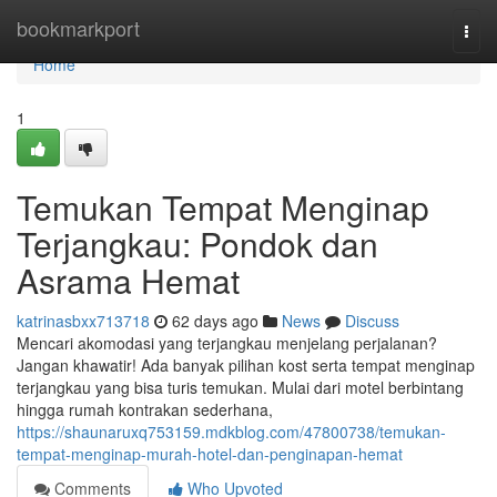
Home
bookmarkport
Togg
navi
Home
1
Temukan Tempat Menginap
Terjangkau: Pondok dan
Asrama Hemat
katrinasbxx713718
62 days ago
News
Discuss
Mencari akomodasi yang terjangkau menjelang perjalanan?
Jangan khawatir! Ada banyak pilihan kost serta tempat menginap
terjangkau yang bisa turis temukan. Mulai dari motel berbintang
hingga rumah kontrakan sederhana,
https://shaunaruxq753159.mdkblog.com/47800738/temukan-
tempat-menginap-murah-hotel-dan-penginapan-hemat
Comments
Who Upvoted