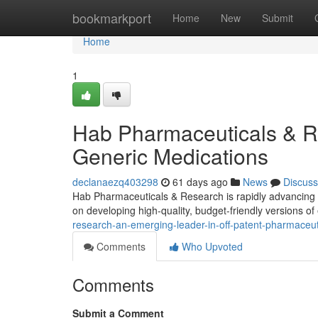
Home
bookmarkport
Home
New
Submit
Home
1
Hab Pharmaceuticals & R
Generic Medications
declanaezq403298
61 days ago
News
Discuss
Hab Pharmaceuticals & Research is rapidly advancing 
on developing high-quality, budget-friendly versions of
research-an-emerging-leader-in-off-patent-pharmaceut
Comments
Who Upvoted
Comments
Submit a Comment