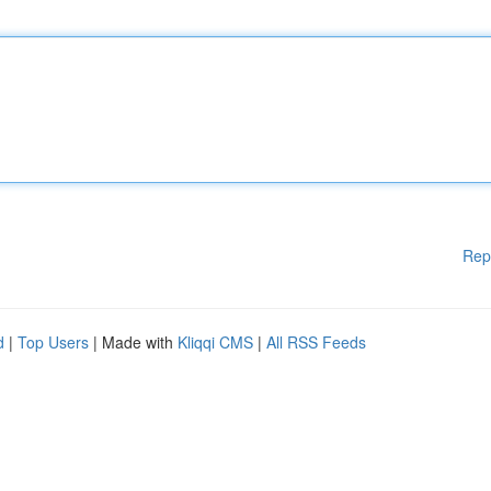
Rep
d
|
Top Users
| Made with
Kliqqi CMS
|
All RSS Feeds