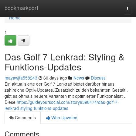
Home
bookmarkport
Togg
navi
Home
1
Das Golf 7 Lenkrad: Styling &
Funktions-Updates
mayawjta558243
60 days ago
News
Discuss
Ein aktualisierte der Golf 7 Lenkrad bietet darüber hinaus
zahlreiche Optik-Updates. Zusätzlich zu den bekannten Gestalt ,
gibt es oftmals neuere Varianten mit optimierter Funktionalität .
Diese
https://guideyoursocial.com/story6598474/das-golf-7-
lenkrad-styling-funktions-updates
Comments
Who Upvoted
Comments