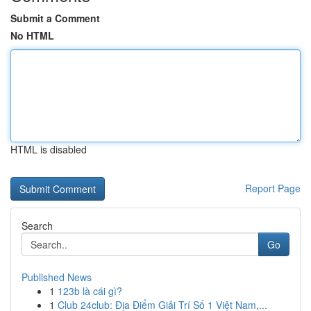
Submit a Comment
No HTML
HTML is disabled
Report Page
Search
Go
Published News
1
123b là cái gì?
1
Club 24club: Địa Điểm Giải Trí Số 1 Việt Nam,...