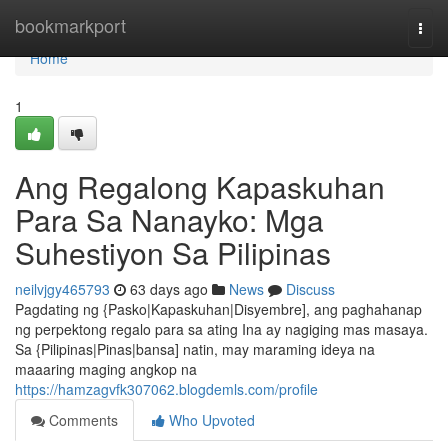
Home
bookmarkport
Togg
navi
Home
1
Ang Regalong Kapaskuhan
Para Sa Nanayko: Mga
Suhestiyon Sa Pilipinas
neilvjgy465793
63 days ago
News
Discuss
Pagdating ng {Pasko|Kapaskuhan|Disyembre], ang paghahanap
ng perpektong regalo para sa ating Ina ay nagiging mas masaya.
Sa {Pilipinas|Pinas|bansa] natin, may maraming ideya na
maaaring maging angkop na
https://hamzagvfk307062.blogdemls.com/profile
Comments
Who Upvoted