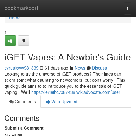
Home
bookmarkport
Togg
navi
Home
1
iGET Vapes: A Newbie's Guide
cyruslxww981839
61 days ago
News
Discuss
Looking to try the universe of iGET products? Their lines can
seem somewhat daunting to newcomers, but don't worry ! This
quick guide aims to to introduce you to the essentials of iGET
vaping . We'll
https://lexieihcv087436.wikiadvocate.com/user
Comments
Who Upvoted
Comments
Submit a Comment
No HTML