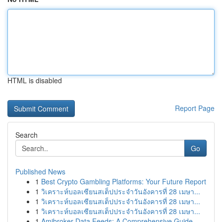
HTML is disabled
Report Page
Search
Go
Published News
1
Best Crypto Gambling Platforms: Your Future Report
1
วิเคราะห์บอลเซียนสเต็ปประจำวันอังคารที่ 28 เมษา...
1
วิเคราะห์บอลเซียนสเต็ปประจำวันอังคารที่ 28 เมษา...
1
วิเคราะห์บอลเซียนสเต็ปประจำวันอังคารที่ 28 เมษา...
1
Amibroker Data Feeds: A Comprehensive Guide