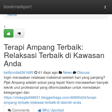
Home
bookmarkport
Togg
navi
Home
1
Terapi Ampang Terbaik:
Relaksasi Terbaik di Kawasan
Anda
kaitlynzdsd261685
61 days ago
News
Discuss
Ingin merasakan relaksasi maksimal setelah hari yang panjang?
Pijat Ampang adalah solusi yang tepat! Kami menawarkan banyak
teknik urut profesional yang diformulasikan untuk meredakan
ketegangan dan
https://violaygfp698631.bloggerbags.com/46895424/terapi-
ampang-terbaik-relaksasi-terbaik-di-daerah-anda
Comments
Who Upvoted