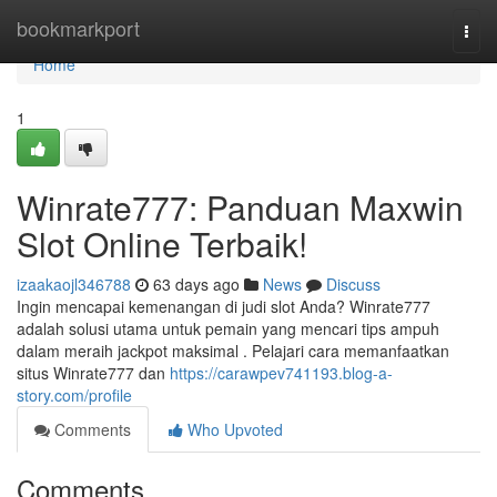
Home
bookmarkport
Togg
navi
Home
1
Winrate777: Panduan Maxwin
Slot Online Terbaik!
izaakaojl346788
63 days ago
News
Discuss
Ingin mencapai kemenangan di judi slot Anda? Winrate777
adalah solusi utama untuk pemain yang mencari tips ampuh
dalam meraih jackpot maksimal . Pelajari cara memanfaatkan
situs Winrate777 dan
https://carawpev741193.blog-a-
story.com/profile
Comments
Who Upvoted
Comments