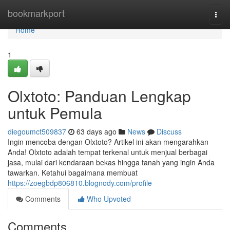
Home
bookmarkport
Togg
navi
Home
1
Olxtoto: Panduan Lengkap
untuk Pemula
diegoumct509837
63 days ago
News
Discuss
Ingin mencoba dengan Olxtoto? Artikel ini akan mengarahkan
Anda! Olxtoto adalah tempat terkenal untuk menjual berbagai
jasa, mulai dari kendaraan bekas hingga tanah yang ingin Anda
tawarkan. Ketahui bagaimana membuat
https://zoegbdp806810.blognody.com/profile
Comments
Who Upvoted
Comments