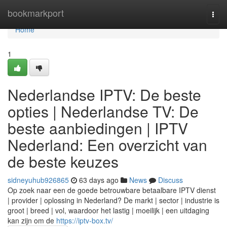
Home
bookmarkport
Togg
navi
Home
1
Nederlandse IPTV: De beste
opties | Nederlandse TV: De
beste aanbiedingen | IPTV
Nederland: Een overzicht van
de beste keuzes
sidneyuhub926865
63 days ago
News
Discuss
Op zoek naar een de goede betrouwbare betaalbare IPTV dienst
| provider | oplossing in Nederland? De markt | sector | industrie is
groot | breed | vol, waardoor het lastig | moeilijk | een uitdaging
kan zijn om de
https://iptv-box.tv/