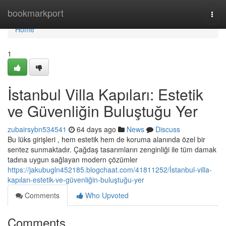
Home
bookmarkport
Togg
navi
Home
1
İstanbul Villa Kapıları: Estetik
ve Güvenliğin Buluştuğu Yer
zubairsybn534541
64 days ago
News
Discuss
Bu lüks girişleri , hem estetik hem de koruma alanında özel bir
sentez sunmaktadır. Çağdaş tasarımların zenginliği ile tüm damak
tadına uygun sağlayan modern çözümler
https://jakubugln452185.blogchaat.com/41811252/İstanbul-villa-
kapıları-estetik-ve-güvenliğin-buluştuğu-yer
Comments
Who Upvoted
Comments