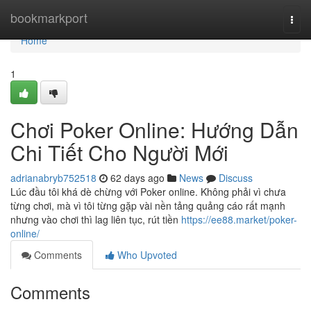
Home
bookmarkport
Togg
navi
Home
1
Chơi Poker Online: Hướng Dẫn
Chi Tiết Cho Người Mới
adrianabryb752518
62 days ago
News
Discuss
Lúc đầu tôi khá dè chừng với Poker online. Không phải vì chưa
từng chơi, mà vì tôi từng gặp vài nền tảng quảng cáo rất mạnh
nhưng vào chơi thì lag liên tục, rút tiền
https://ee88.market/poker-
online/
Comments
Who Upvoted
Comments