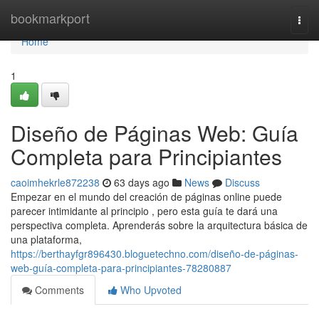
Home
bookmarkport
Togg
navi
Home
1
Diseño de Páginas Web: Guía
Completa para Principiantes
caoimhekrle872238
63 days ago
News
Discuss
Empezar en el mundo del creación de páginas online puede
parecer intimidante al principio , pero esta guía te dará una
perspectiva completa. Aprenderás sobre la arquitectura básica de
una plataforma,
https://berthayfgr896430.bloguetechno.com/diseño-de-páginas-
web-guía-completa-para-principiantes-78280887
Comments
Who Upvoted