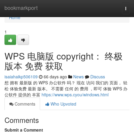
Home
bookmarkport
Togg
navi
Home
1
WPS 电脑版 copyright： 终极
版本 免费 获取
isaiahaikp506109
66 days ago
News
Discuss
想 拥有 最新版 的 WPS 办公软件 吗？ 现在 访问 我们的 页面， 轻
松 体验免费 最新 版本。 不需要 任何 的 费用 ，即可 体验 WPS 办
公软件 提供的 丰富
https://www.wps.cyou/windows.html
Comments
Who Upvoted
Comments
Submit a Comment