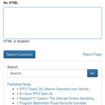
No HTML
HTML is disabled
Report Page
Search
Go
Published News
1
IPTV Totaal: De Ultieme Overzicht voor Geïnte...
1
En Ucuz IPTV Satın Al
1
Rajawd777 Casino: The Ultimate Online Gambling ...
1
Program Badminton Pusat Komuniti Gombak: