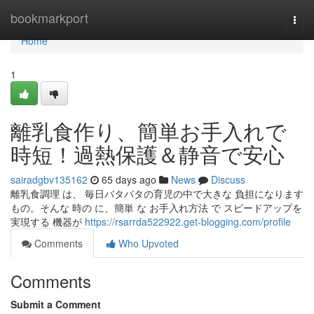
Home
bookmarkport
Togg
navi
Home
1
離乳食作り、簡単お手入れで
時短！過熱保護＆静音で安心
sairadgbv135162
65 days ago
News
Discuss
離乳食調理 は、 毎日バタバタの育児の中で大きな 負担になります
もの。そんな 時の に、簡単 な お手入れ方法 で スピードアップを
実現する 機器が
https://rsarrda522922.get-blogging.com/profile
Comments
Who Upvoted
Comments
Submit a Comment