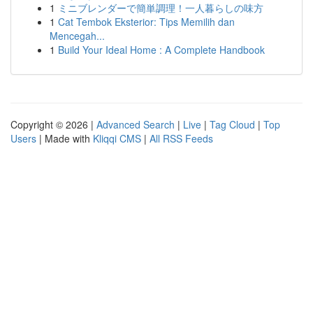
1
ミニブレンダーで簡単調理！一人暮らしの味方
1
Cat Tembok Eksterior: Tips Memilih dan
Mencegah...
1
Build Your Ideal Home : A Complete Handbook
Copyright © 2026 |
Advanced Search
|
Live
|
Tag Cloud
|
Top
Users
| Made with
Kliqqi CMS
|
All RSS Feeds