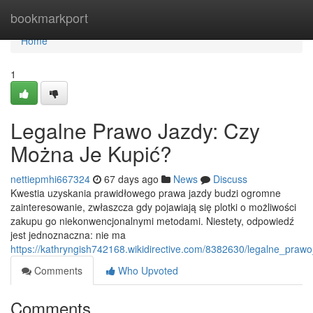
Home
bookmarkport
Home
1
Legalne Prawo Jazdy: Czy
Można Je Kupić?
nettiepmhi667324
67 days ago
News
Discuss
Kwestia uzyskania prawidłowego prawa jazdy budzi ogromne
zainteresowanie, zwłaszcza gdy pojawiają się plotki o możliwości
zakupu go niekonwencjonalnymi metodami. Niestety, odpowiedź
jest jednoznaczna: nie ma
https://kathryngish742168.wikidirective.com/8382630/legalne_pra
Comments
Who Upvoted
Comments