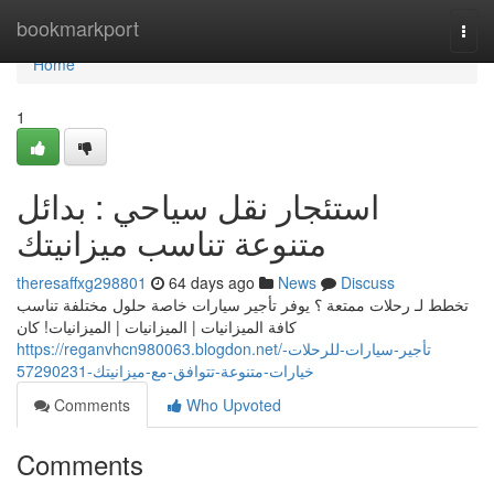
Home
bookmarkport
Togg
navi
Home
1
استئجار نقل سياحي : بدائل
متنوعة تناسب ميزانيتك
theresaffxg298801
64 days ago
News
Discuss
تخطط لـ رحلات ممتعة ؟ يوفر تأجير سيارات خاصة حلول مختلفة تناسب
كافة الميزانيات | الميزانيات | الميزانيات! كان
https://reganvhcn980063.blogdon.net/تأجير-سيارات-للرحلات-
خيارات-متنوعة-تتوافق-مع-ميزانيتك-57290231
Comments
Who Upvoted
Comments