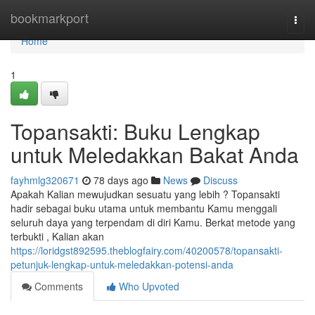
Home
bookmarkport
Togg
navi
Home
1
Topansakti: Buku Lengkap
untuk Meledakkan Bakat Anda
fayhmlg320671
78 days ago
News
Discuss
Apakah Kalian mewujudkan sesuatu yang lebih ? Topansakti
hadir sebagai buku utama untuk membantu Kamu menggali
seluruh daya yang terpendam di diri Kamu. Berkat metode yang
terbukti , Kalian akan
https://loridgst892595.theblogfairy.com/40200578/topansakti-
petunjuk-lengkap-untuk-meledakkan-potensi-anda
Comments
Who Upvoted