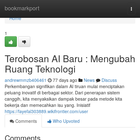
Home
bookmarkport
Togg
navi
Home
1
Terobosan AI Baru : Mengubah
Ruang Teknologi
andrewmmzb406461
77 days ago
News
Discuss
Perkembangan signifikan dalam AI tiruan mulai menciptakan
peluang inovatif di berbagai sektor. Dari penerapan sistem
canggih, kita menyaksikan dampak besar pada metode kita
bekerja dan memecahkan isu yang. Inisiatif
https://fayefal303889.wikifrontier.com/user
Comments
Who Upvoted
Comments