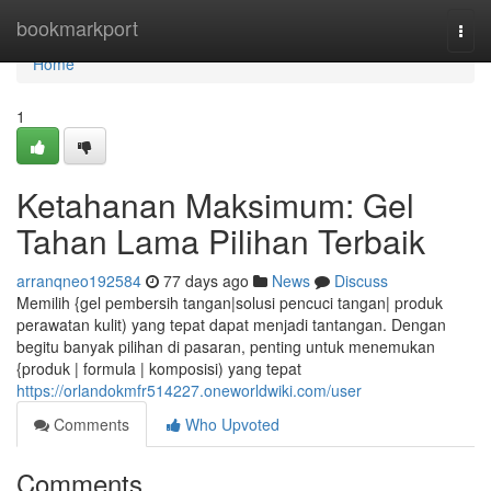
Home
bookmarkport
Togg
navi
Home
1
Ketahanan Maksimum: Gel
Tahan Lama Pilihan Terbaik
arranqneo192584
77 days ago
News
Discuss
Memilih {gel pembersih tangan|solusi pencuci tangan| produk
perawatan kulit) yang tepat dapat menjadi tantangan. Dengan
begitu banyak pilihan di pasaran, penting untuk menemukan
{produk | formula | komposisi) yang tepat
https://orlandokmfr514227.oneworldwiki.com/user
Comments
Who Upvoted
Comments