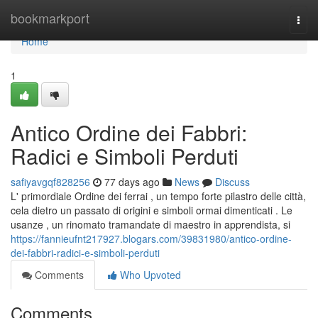
Home
bookmarkport
Togg
navi
Home
1
Antico Ordine dei Fabbri:
Radici e Simboli Perduti
safiyavgqf828256
77 days ago
News
Discuss
L' primordiale Ordine dei ferrai , un tempo forte pilastro delle città,
cela dietro un passato di origini e simboli ormai dimenticati . Le
usanze , un rinomato tramandate di maestro in apprendista, si
https://fannieufnt217927.blogars.com/39831980/antico-ordine-
dei-fabbri-radici-e-simboli-perduti
Comments
Who Upvoted
Comments