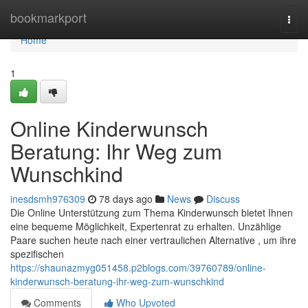
Home
bookmarkport
Togg
navi
Home
1
Online Kinderwunsch
Beratung: Ihr Weg zum
Wunschkind
inesdsmh976309
78 days ago
News
Discuss
Die Online Unterstützung zum Thema Kinderwunsch bietet Ihnen
eine bequeme Möglichkeit, Expertenrat zu erhalten. Unzählige
Paare suchen heute nach einer vertraulichen Alternative , um ihre
spezifischen
https://shaunazmyg051458.p2blogs.com/39760789/online-
kinderwunsch-beratung-ihr-weg-zum-wunschkind
Comments
Who Upvoted