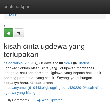
Home
bookmarkport
Togg
navi
Home
1
kisah cinta ugdewa yang
terlupakan
haleemaipjp020973
80 days ago
News
Discuss
ugdewa: Sebuah Kisah Cinta yang Terlupakan membahas
mengenai satu pria bernama Ugdewa, yang terpana hati untuk
seorang perempuan yang cantik . Sayangnya, hubungan
keduanya harus kandas karena
https://myamcmj910448.bligblogging.com/42022042/kisah-cinta-
ugdewa-yang-hilang
Comments
Who Upvoted