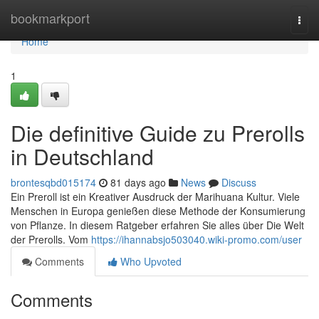
Home
bookmarkport
Togg
navi
Home
1
Die definitive Guide zu Prerolls
in Deutschland
brontesqbd015174
81 days ago
News
Discuss
Ein Preroll ist ein Kreativer Ausdruck der Marihuana Kultur. Viele
Menschen in Europa genießen diese Methode der Konsumierung
von Pflanze. In diesem Ratgeber erfahren Sie alles über Die Welt
der Prerolls. Vom
https://ihannabsjo503040.wiki-promo.com/user
Comments
Who Upvoted
Comments