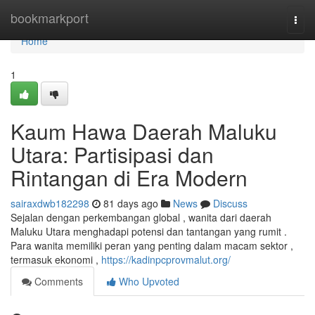
Home
bookmarkport
Togg
navi
Home
1
Kaum Hawa Daerah Maluku
Utara: Partisipasi dan
Rintangan di Era Modern
sairaxdwb182298
81 days ago
News
Discuss
Sejalan dengan perkembangan global , wanita dari daerah
Maluku Utara menghadapi potensi dan tantangan yang rumit .
Para wanita memiliki peran yang penting dalam macam sektor ,
termasuk ekonomi ,
https://kadinpcprovmalut.org/
Comments
Who Upvoted