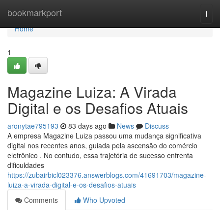
Home
bookmarkport
Togg
navi
Home
1
Magazine Luiza: A Virada
Digital e os Desafios Atuais
aronytae795193
83 days ago
News
Discuss
A empresa Magazine Luiza passou uma mudança significativa
digital nos recentes anos, guiada pela ascensão do comércio
eletrônico . No contudo, essa trajetória de sucesso enfrenta
dificuldades
https://zubairbicl023376.answerblogs.com/41691703/magazine-
luiza-a-virada-digital-e-os-desafios-atuais
Comments
Who Upvoted