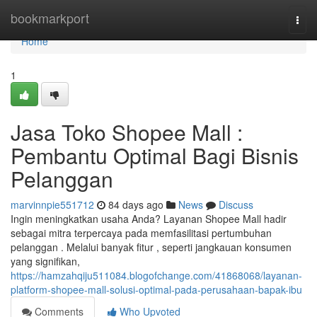
Home
bookmarkport
Togg
navi
Home
1
Jasa Toko Shopee Mall :
Pembantu Optimal Bagi Bisnis
Pelanggan
marvinnpie551712
84 days ago
News
Discuss
Ingin meningkatkan usaha Anda? Layanan Shopee Mall hadir
sebagai mitra terpercaya pada memfasilitasi pertumbuhan
pelanggan . Melalui banyak fitur , seperti jangkauan konsumen
yang signifikan,
https://hamzahqiju511084.blogofchange.com/41868068/layanan-
platform-shopee-mall-solusi-optimal-pada-perusahaan-bapak-ibu
Comments
Who Upvoted