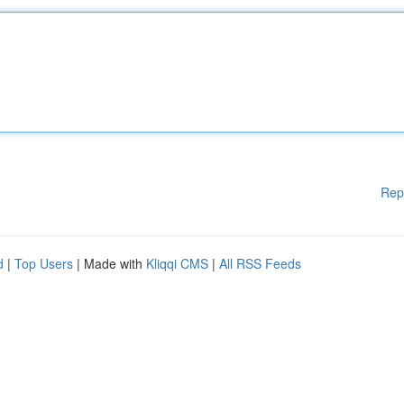
Rep
d
|
Top Users
| Made with
Kliqqi CMS
|
All RSS Feeds