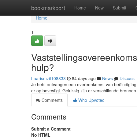
Home
bookmarkport
Home
New
Submit
Home
1
Vaststellingsovereenkomst
hulp?
haarismzif108833
84 days ago
News
Discuss
Je hebt ontvangen een overeenkomst van beëindiging en
er op bevestigt. Gelukkig zijn er verschillende bronnen
Comments
Who Upvoted
Comments
Submit a Comment
No HTML