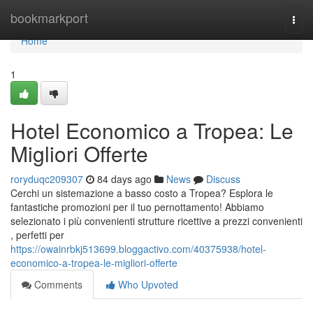
Home
bookmarkport
Togg
navi
Home
1
Hotel Economico a Tropea: Le
Migliori Offerte
roryduqc209307
84 days ago
News
Discuss
Cerchi un sistemazione a basso costo a Tropea? Esplora le
fantastiche promozioni per il tuo pernottamento! Abbiamo
selezionato i più convenienti strutture ricettive a prezzi convenienti
, perfetti per
https://owainrbkj513699.bloggactivo.com/40375938/hotel-
economico-a-tropea-le-migliori-offerte
Comments
Who Upvoted