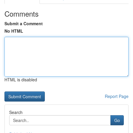
Comments
Submit a Comment
No HTML
HTML is disabled
Report Page
Search
Go