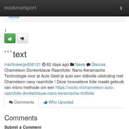
Home
bookmarkport
Togg
navi
Home
1
```text
martinawrgo858121
82 days ago
News
Discuss
Chameleon Donkerblauw Raamfolie: Nano-Keramische
Technologie voor je Auto Geef je auto een stijlvolle uitstraling met
Chameleon navy raamfolie ! Deze innovatieve folie maakt gebruik
van micro methode om een
https://xxoto.nl/chameleon-auto-
raamfolie-donkerblauw-nano-keramische-tintfolie/
Comments
Who Upvoted
Comments
Submit a Comment