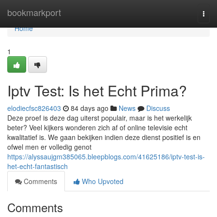
Home
bookmarkport
Togg
navi
Home
1
Iptv Test: Is het Echt Prima?
elodiecfsc826403
84 days ago
News
Discuss
Deze proef is deze dag uiterst populair, maar is het werkelijk
beter? Veel kijkers wonderen zich af of online televisie echt
kwalitatief is. We gaan bekijken indien deze dienst positief is en
ofwel men er volledig genot
https://alyssaujgm385065.bleepblogs.com/41625186/iptv-test-is-
het-echt-fantastisch
Comments
Who Upvoted
Comments