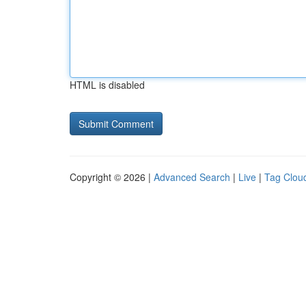
HTML is disabled
Copyright © 2026 |
Advanced Search
|
Live
|
Tag Clou