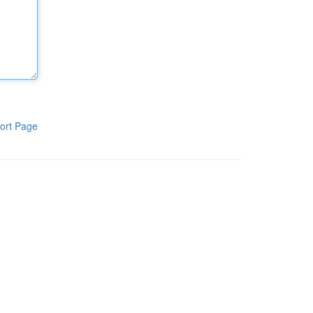
ort Page