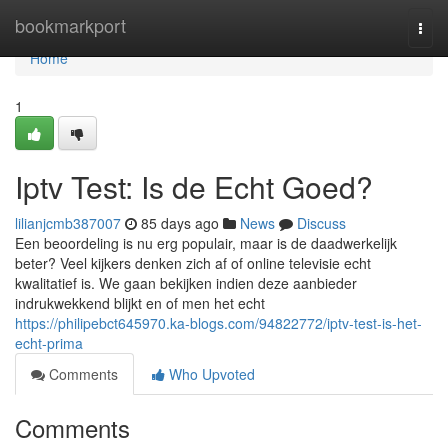
Home
bookmarkport
Togg
navi
Home
1
Iptv Test: Is de Echt Goed?
lilianjcmb387007
85 days ago
News
Discuss
Een beoordeling is nu erg populair, maar is de daadwerkelijk
beter? Veel kijkers denken zich af of online televisie echt
kwalitatief is. We gaan bekijken indien deze aanbieder
indrukwekkend blijkt en of men het echt
https://philipebct645970.ka-blogs.com/94822772/iptv-test-is-het-
echt-prima
Comments
Who Upvoted
Comments