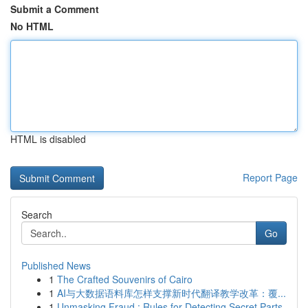
Submit a Comment
No HTML
HTML is disabled
Report Page
Search
Go
Published News
1
The Crafted Souvenirs of Cairo
1
AI与大数据语料库怎样支撑新时代翻译教学改革：覆...
1
Unmasking Fraud : Rules for Detecting Secret Parts