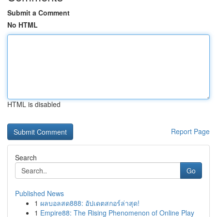
Submit a Comment
No HTML
HTML is disabled
Report Page
Search
Go
Published News
1
ผลบอลสด888: อัปเดตสกอร์ล่าสุด!
1
Empire88: The Rising Phenomenon of Online Play