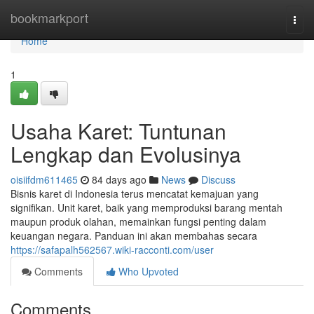
Home
bookmarkport
Togg
navi
Home
1
Usaha Karet: Tuntunan
Lengkap dan Evolusinya
oisiifdm611465
84 days ago
News
Discuss
Bisnis karet di Indonesia terus mencatat kemajuan yang
signifikan. Unit karet, baik yang memproduksi barang mentah
maupun produk olahan, memainkan fungsi penting dalam
keuangan negara. Panduan ini akan membahas secara
https://safapalh562567.wiki-racconti.com/user
Comments
Who Upvoted
Comments