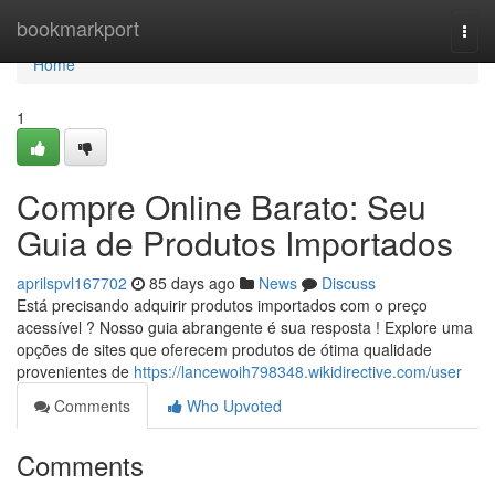
Home
bookmarkport
Togg
navi
Home
1
Compre Online Barato: Seu
Guia de Produtos Importados
aprilspvl167702
85 days ago
News
Discuss
Está precisando adquirir produtos importados com o preço
acessível ? Nosso guia abrangente é sua resposta ! Explore uma
opções de sites que oferecem produtos de ótima qualidade
provenientes de
https://lancewoih798348.wikidirective.com/user
Comments
Who Upvoted
Comments