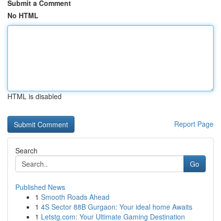
Submit a Comment
No HTML
HTML is disabled
Report Page
Search
Go
Published News
1
Smooth Roads Ahead
1
4S Sector 88B Gurgaon: Your ideal home Awaits
1
Letstg.com: Your Ultimate Gaming Destination