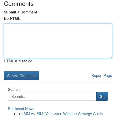
Comments
Submit a Comment
No HTML
HTML is disabled
Report Page
Search
Go
Published News
1
eSIM vs. SIM: Your 2026 Wireless Strategy Guide