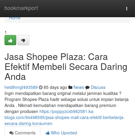
Home
bookmarkport
Togg
navi
Home
1
Jasa Shopee Plaza: Cara
Efektif Membeli Secara Daring
Anda
heidihmgf493589
85 days ago
News
Discuss
Ingin mendapatkan barang original melalui jaminan kualitas ?
Program Shopee Plaza hadir sebagai solusi untuk impian belanja
Anda . Nikmati kemudahan mendapatkan barang premium
dengan produsen
https://poppyzcxb982581.ka-
blogs.com/94498595/jasa-shopee-mall-cara-efektif-berbelanja-
secara-daring-konsumen
Comments
Who Upvoted