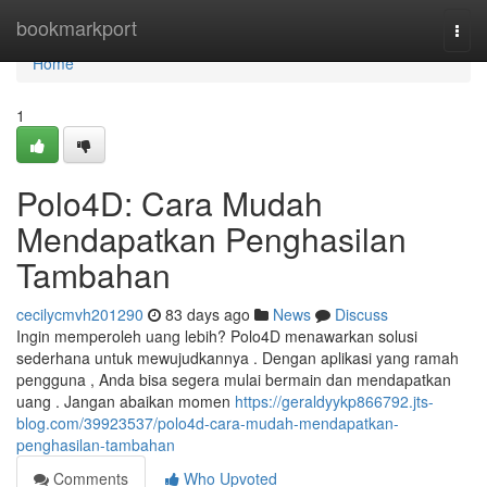
Home
bookmarkport
Togg
navi
Home
1
Polo4D: Cara Mudah
Mendapatkan Penghasilan
Tambahan
cecilycmvh201290
83 days ago
News
Discuss
Ingin memperoleh uang lebih? Polo4D menawarkan solusi
sederhana untuk mewujudkannya . Dengan aplikasi yang ramah
pengguna , Anda bisa segera mulai bermain dan mendapatkan
uang . Jangan abaikan momen
https://geraldyykp866792.jts-
blog.com/39923537/polo4d-cara-mudah-mendapatkan-
penghasilan-tambahan
Comments
Who Upvoted