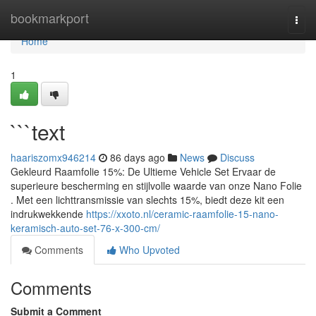
Home
bookmarkport
Togg
navi
Home
1
```text
haariszomx946214
86 days ago
News
Discuss
Gekleurd Raamfolie 15%: De Ultieme Vehicle Set Ervaar de
superieure bescherming en stijlvolle waarde van onze Nano Folie
. Met een lichttransmissie van slechts 15%, biedt deze kit een
indrukwekkende
https://xxoto.nl/ceramic-raamfolie-15-nano-
keramisch-auto-set-76-x-300-cm/
Comments
Who Upvoted
Comments
Submit a Comment