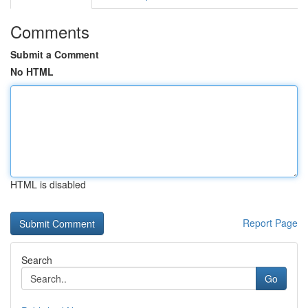
Comments
Submit a Comment
No HTML
HTML is disabled
Report Page
Search
Go