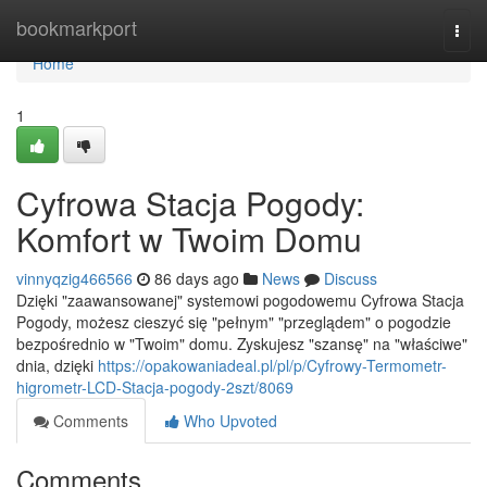
Home
bookmarkport
Togg
navi
Home
1
Cyfrowa Stacja Pogody:
Komfort w Twoim Domu
vinnyqzig466566
86 days ago
News
Discuss
Dzięki "zaawansowanej" systemowi pogodowemu Cyfrowa Stacja
Pogody, możesz cieszyć się "pełnym" "przeglądem" o pogodzie
bezpośrednio w "Twoim" domu. Zyskujesz "szansę" na "właściwe"
dnia, dzięki
https://opakowaniadeal.pl/pl/p/Cyfrowy-Termometr-
higrometr-LCD-Stacja-pogody-2szt/8069
Comments
Who Upvoted
Comments