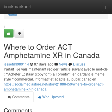
Home
bookmarkport
Togg
navi
Home
1
Where to Order ACT
Amphetamine XR in Canada
jessefrhl989114
87 days ago
News
Discuss
Parfait ! Je vais maintenant rédiger l’article suivant avec le mot-clé
: **Acheter Ecstasy (copyright) à Toronto**, en gardant le même
style **commercial, informatif et adapté au public canadien
https://socialmediastore.net/story21886459/where-to-order-act-
amphetamine-xr-in-canada
Comments
Who Upvoted
Comments