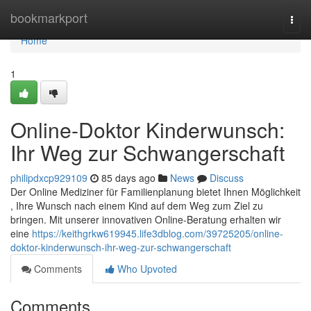
Home
bookmarkport
Togg
navi
Home
1
Online-Doktor Kinderwunsch:
Ihr Weg zur Schwangerschaft
philipdxcp929109
85 days ago
News
Discuss
Der Online Mediziner für Familienplanung bietet Ihnen Möglichkeit
, Ihre Wunsch nach einem Kind auf dem Weg zum Ziel zu
bringen. Mit unserer innovativen Online-Beratung erhalten wir
eine
https://keithgrkw619945.life3dblog.com/39725205/online-
doktor-kinderwunsch-ihr-weg-zur-schwangerschaft
Comments
Who Upvoted
Comments