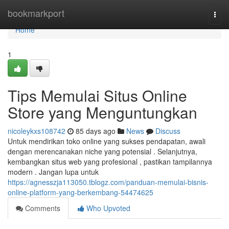
Home
bookmarkport
Togg
navi
Home
1
Tips Memulai Situs Online
Store yang Menguntungkan
nicoleykxs108742
85 days ago
News
Discuss
Untuk mendirikan toko online yang sukses pendapatan, awali
dengan merencanakan niche yang potensial . Selanjutnya,
kembangkan situs web yang profesional , pastikan tampilannya
modern . Jangan lupa untuk
https://agnesszja113050.tblogz.com/panduan-memulai-bisnis-
online-platform-yang-berkembang-54474625
Comments
Who Upvoted