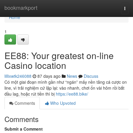
Home
bookmarkport
Togg
navi
Home
1
EE88: Your greatest on-line
Casino location
lillixwtk246088
87 days ago
News
Discuss
Có một giai đoạn mình gần như “ngán” mấy nền tảng cá cược on
line, vì trải nghiệm cứ lặp lại: vào nhanh, chơi ổn vài hôm rồi bắt
đầu lag, hoặc rút tiền thì bị
https://ee88.bike/
Comments
Who Upvoted
Comments
Submit a Comment