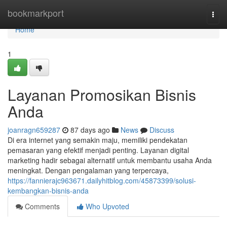
Home
bookmarkport
Togg
navi
Home
1
Layanan Promosikan Bisnis
Anda
joanragn659287
87 days ago
News
Discuss
Di era internet yang semakin maju, memiliki pendekatan
pemasaran yang efektif menjadi penting. Layanan digital
marketing hadir sebagai alternatif untuk membantu usaha Anda
meningkat. Dengan pengalaman yang terpercaya,
https://fannierajc963671.dailyhitblog.com/45873399/solusi-
kembangkan-bisnis-anda
Comments
Who Upvoted